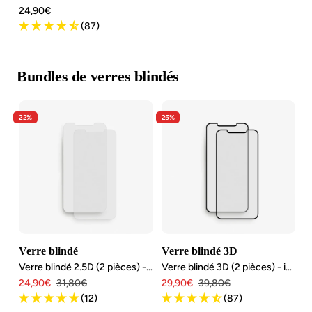
Angebotspreis
24,90€
(87)
Bundles de verres blindés
22%
25%
Verre blindé
Verre blindé 3D
Verre blindé 2.5D (2 pièces) - iPhone 12/12 Pro
Verre blindé 3D (2 pièces) - iPhone 12/12 Pro
Angebotspreis
Regulärer
Angebotspreis
Regulärer
24,90€
31,80€
29,90€
39,80€
Preis
Preis
(12)
(87)