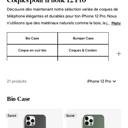
Découvre dès maintenant notre sélection variée de coques de
téléphone élégantes et durables pour ton iPhone 12 Pro. Nous
n'utilisons que des matériaux naturels comme le bois, la pierre
...
Mehr
et les matériaux bio.
Nous avons créé une gamme d'étuis
durables, fabriqués à la main, pour garder ton iPhone en
Bio Case
Bumper Case
sécurité. Que tu préfères une coque extra-fine, des coins
renforcés avec protection déroulante ou un look split élégant, tu
Coque en cuir bio
Coques & Cordon
trouveras chez nous le compagnon idéal pour ton iPhone 12 Pro.
Verres blindés
Bundles de verres blindés
21 produits
Bio Case
Épuisé
Épuisé