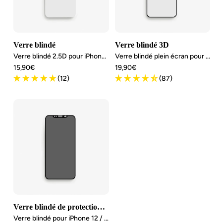
Verre blindé
Verre blindé 3D
Verre blindé 2.5D pour iPhone 12 / 12 Pro
Verre blindé plein écran pour iPhone 12 / 12 Pro
Angebotspreis
Angebotspreis
15,90€
19,90€
(12)
(87)
Verre blindé de protection de la vie privée
Verre blindé pour iPhone 12 / 12 Pro avec protection contre les regards indiscrets