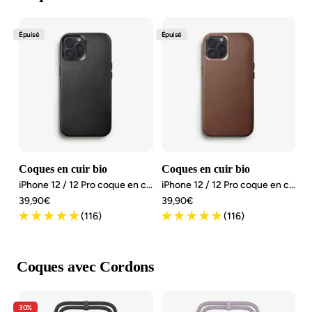
Épuisé
Épuisé
Coques en cuir bio
Coques en cuir bio
iPhone 12 / 12 Pro coque en cuir Vegan
iPhone 12 / 12 Pro coque en cuir Vegan
Angebotspreis
Angebotspreis
39,90€
39,90€
(116)
(116)
Coques avec Cordons
30%