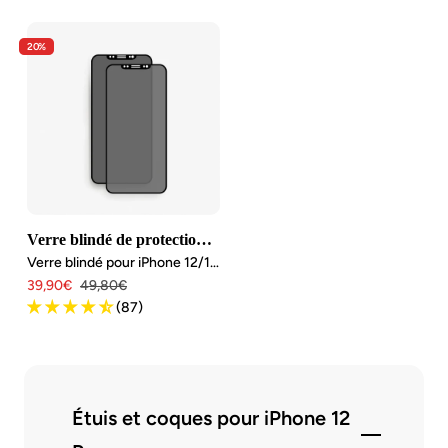
20%
Verre blindé de protection de la vie privée
Verre blindé pour iPhone 12/12 Pro Privacy (2 pièces)
Angebotspreis
Regulärer
39,90€
49,80€
Preis
(87)
Étuis et coques pour iPhone 12