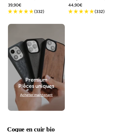
Angebotspreis
Angebotspreis
39,90€
44,90€
(332)
(332)
Premium
Pièces uniques
Acheter maintenant
Coque en cuir bio