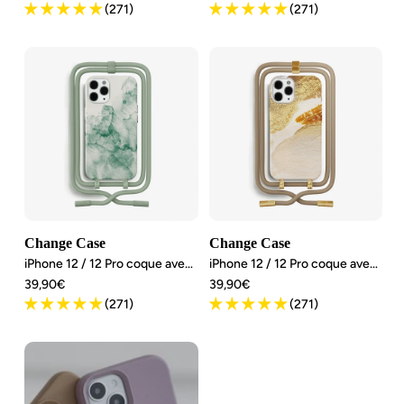
Preis
(271)
(271)
Change Case
Change Case
iPhone 12 / 12 Pro coque avec cordon détachable
iPhone 12 / 12 Pro coque avec cordon détachable
Angebotspreis
Angebotspreis
39,90€
39,90€
(271)
(271)