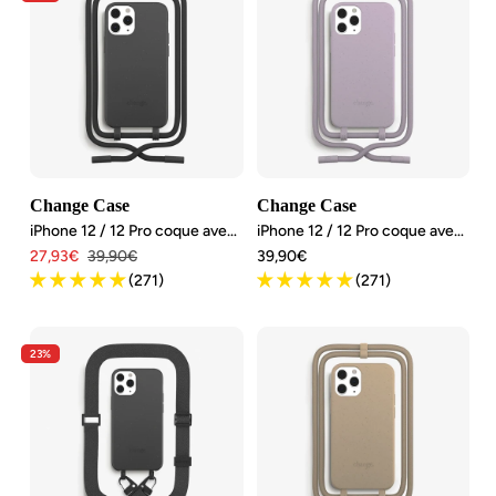
Change Case
Change Case
iPhone 12 / 12 Pro coque avec cordon détachable
iPhone 12 / 12 Pro coque avec cordon détachable
Angebotspreis
Regulärer
Angebotspreis
27,93€
39,90€
39,90€
Preis
(271)
(271)
23%