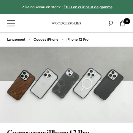
Aller
📍De nouveau en stock :
Étuis en cuir haut de gamme
directement
au
0
Navigation
contenu
Woodcessories
Lancement
Coques iPhone
iPhone 12 Pro
Coques pour iPhone 12 Pro