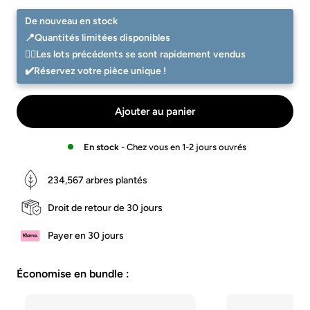
Preis
Charger
Charger
-
-
De nouveau en stock
Walnuss
Eiche
📍Quantités limitées disponibles
☝🏻Les lots précédents se sont rapidement vendus
✔️Réservez votre pièce unique !
Ajouter au panier
En stock
- Chez vous en 1-2 jours ouvrés
234,567
arbres plantés
Droit de retour de 30 jours
Payer en 30 jours
Économise en bundle :