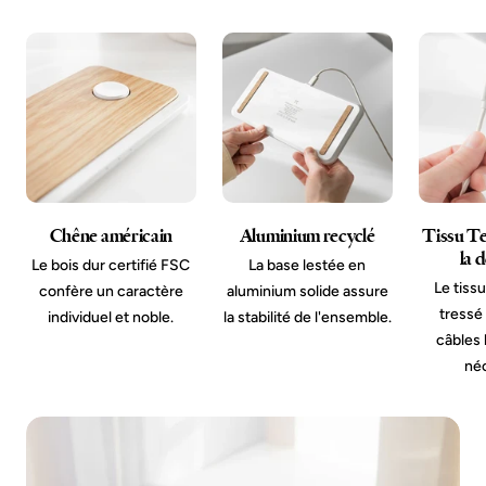
Chêne américain
Aluminium recyclé
Tissu Te
la 
Le bois dur certifié FSC
La base lestée en
Le tiss
confère un caractère
aluminium solide assure
tressé
individuel et noble.
la stabilité de l'ensemble.
câbles 
néc