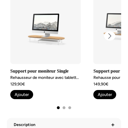
Support pour moniteur Single
Support pour mon
Rehausseur de moniteur avec tablette Chêne
Angebotspreis
Angebotspreis
129,90€
149,90€
Ajouter
Ajouter
Description