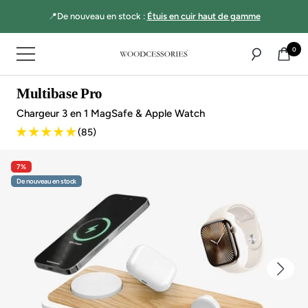
Aller
☝🏻MultiBase Pro :
Le chargeur 3-en-1 vainqueur du test !
directement
au
0
Navigation
contenu
Woodcessories
Multibase Pro
Chargeur 3 en 1 MagSafe & Apple Watch
(85)
7 %
De nouveau en stock